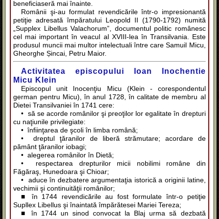
beneficiaseră mai înainte.
Românii şi-au formulat revendicările într-o impresionantă
petiţie adresată împăratului Leopold II (1790-1792) numită
„Supplex Libellus Valachorum”, documentul politic românesc
cel mai important în veacul al XVIII-lea în Transilvania. Este
produsul muncii mai multor intelectuali între care Samuil Micu,
Gheorghe Șincai, Petru Maior.
Activitatea episcopului Ioan Inochentie
Micu Klein
Episcopul unit Inocenţiu Micu (Klein - corespondentul
german pentru Micu), în anul 1728, în calitate de membru al
Dietei Transilvaniei în 1741 cere:
• să se acorde românilor şi preoţilor lor egalitate în drepturi
cu naţiunile privilegiate:
• înfiinţarea de şcoli în limba română;
• dreptul ţăranilor de liberă strămutare; acordare de
pământ ţăranilor iobagi;
• alegerea românilor în Dietă;
• respectarea drepturilor micii nobilimi române din
Făgăraş, Hunedoara şi Chioar;
• aduce în dezbatere argumentaţia istorică a originii latine,
vechimii şi continuităţii românilor;
■ în 1744 revendicările au fost formulate într-o petiţie
Supllex Libellus şi înaintată împărătesei Mariei Tereza;
■ în 1744 un sinod convocat la Blaj urma să dezbată