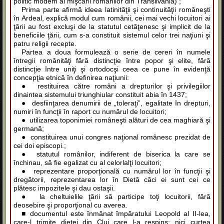
politic modem al mişcării românilor din Transilvania) ;
Prima parte afirmă ideea latinităţii şi continuităţii româneşti
în Ardeal, explică modul cum românii, cei mai vechi locuitori ai
ţării au fost excluşi de la statutul cetăţenesc şi implicit de la
beneficiile ţării, cum s-a constituit sistemul celor trei naţiuni şi
patru religii recepte.
Partea a doua formulează o serie de cereri în numele
întregii românităţi fără distincţie între popor şi elite, fără
distincţie între uniţi şi ortodocşi ceea ce pune în evidenţă
concepţia etnică în definirea naţiunii:
● restituirea către români a drepturilor şi privilegiilor
dinaintea sistemului triunghiular constituit abia în 1437;
● desfiinţarea denumirii de „toleraţi”, egalitate în drepturi,
numiri în funcţii în raport cu numărul de locuitori;
● utilizarea toponimiei româneşti alături de cea maghiară şi
germană;
● constituirea unui congres naţional românesc prezidat de
cei doi episcopi.;
● statutul românilor, indiferent de biserica la care se
închinau, să fie egalizat cu al celorlalţi locuitori;
● reprezentare proporţională cu numărul lor în funcţii şi
dregătorii, reprezentarea lor în Dietă căci ei sunt cei ce
plătesc impozitele şi dau ostaşii.
● la cheltuielile ţării să participe toţi locuitorii, fără
deosebire şi proporţional cu averea.
■ documentul este înmânat împăratului Leopold al II-lea,
care-l trimite dietei din Cluj care l-a respins; nici curtea