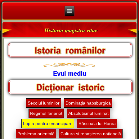
Historia magistra vitae
Evul mediu
Secolul luminilor
Dominația habsburgică
Regimul fanariot
Absolutismul luminat
Lupta pentru emancipare
Răscoala lui Horea
Problema orientală
Cultura și renașterea națională