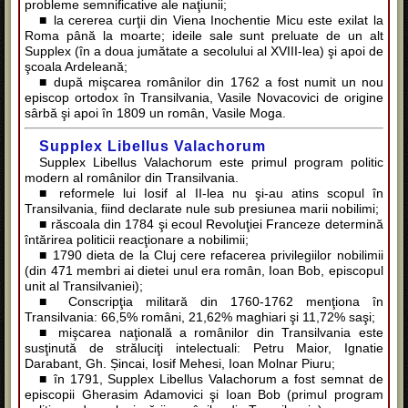
probleme semnificative ale naţiunii;
■ la cererea curţii din Viena Inochentie Micu este exilat la
Roma până la moarte; ideile sale sunt preluate de un alt
Supplex (în a doua jumătate a secolului al XVIII-lea) şi apoi de
şcoala Ardeleană;
■ după mişcarea românilor din 1762 a fost numit un nou
episcop ortodox în Transilvania, Vasile Novacovici de origine
sârbă şi apoi în 1809 un român, Vasile Moga.
Supplex Libellus Valachorum
Supplex Libellus Valachorum este primul program politic
modern al românilor din Transilvania.
■ reformele lui Iosif al II-lea nu şi-au atins scopul în
Transilvania, fiind declarate nule sub presiunea marii nobilimi;
■ răscoala din 1784 şi ecoul Revoluţiei Franceze determină
întărirea politicii reacţionare a nobilimii;
■ 1790 dieta de la Cluj cere refacerea privilegiilor nobilimii
(din 471 membri ai dietei unul era român, Ioan Bob, episcopul
unit al Transilvaniei);
■ Conscripţia militară din 1760-1762 menţiona în
Transilvania: 66,5% români, 21,62% maghiari şi 11,72% saşi;
■ mişcarea naţională a românilor din Transilvania este
susţinută de străluciţi intelectuali: Petru Maior, Ignatie
Darabant, Gh. Șincai, Iosif Mehesi, Ioan Molnar Piuru;
■ în 1791, Supplex Libellus Valachorum a fost semnat de
episcopii Gherasim Adamovici şi Ioan Bob (primul program