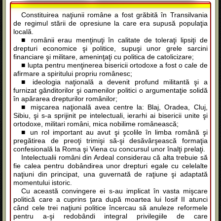
Constituirea naţiunii române a fost grăbită în Transilvania
de regimul stării de opresiune la care era supusă populaţia
locală.
■ românii erau menţinuţi în calitate de toleraţi lipsiţi de
drepturi economice şi politice, supuşi unor grele sarcini
financiare şi militare, ameninţaţi cu politica de catolicizare;
■ lupta pentru menţinerea bisericii ortodoxe a fost o cale de
afirmare a spiritului propriu românesc;
■ ideologia naţională a devenit profund militantă şi a
furnizat gânditorilor şi oamenilor politici o argumentaţie solidă
în apărarea drepturilor românilor;
■ mişcarea naţională avea centre la: Blaj, Oradea, Cluj,
Sibiu, şi s-a sprijinit pe intelectuali, ierarhi ai bisericii unite şi
ortodoxe, militari români, mica nobilime românească;
■ un rol important au avut şi şcolile în limba română şi
pregătirea de preoţi trimişi să-şi desăvârşească formaţia
confesională la Roma şi Viena cu concursul unor înalţi prelaţi.
Intelectualii români din Ardeal considerau că alta trebuie să
fie calea pentru dobândirea unor drepturi egale cu celelalte
naţiuni din principat, una guvernată de raţiune şi adaptată
momentului istoric.
Cu această convingere ei s-au implicat în vasta mişcare
politică care a cuprins ţara după moartea lui Iosif II atunci
când cele trei naţiuni politice încercau să anuleze reformele
pentru a-şi redobândi integral privilegiile de care