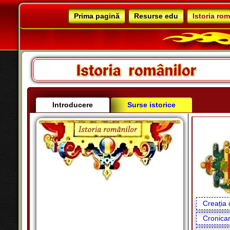
Prima pagină
Resurse edu
Istoria rom
Introducere
Surse istorice
Creația 
Cronicari