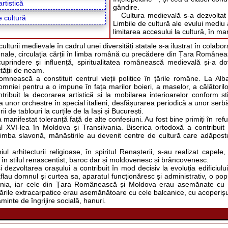
rtistică
gândire.
Cultura medievală s-a dezvoltat ș
e cultură
Limbile de cultură ale evului mediu a
limitarea accesului la cultură, în ma
culturii medievale în cadrul unei diversități statale s-a ilustrat în cola
onale, circulația cărții în limba română cu precădere din Țara Româneas
uprindere și influență, spiritualitatea românească medievală și-a dov
ității de neam.
mnească a constituit centrul vieții politice în țările române. La Alba 
mniei pentru a o impune în fața marilor boieri, a maselor, a călătorilor
tribuit la decorarea artistică și la mobilarea interioarelor conform sti
 unor orchestre în special italieni, desfășurarea periodică a unor serbă
rii de tablouri la curțile de la Iași și București.
 manifestat toleranță față de alte confesiuni. Au fost bine primiți în refugi
al XVI-lea în Moldova și Transilvania. Biserica ortodoxă a contribuit l
imba slavonă, mănăstirile au devenit centre de cultură care adăposteau 
ul arhitecturii religioase, în spiritul Renașterii, s-au realizat capele,
 în stilul renascentist, baroc dar și moldovenesc și brâncovenesc.
și dezvoltarea orașului a contribuit în mod decisiv la evoluția edificiul
aflau domnul și curtea sa, aparatul funcționăresc și administrativ, o po
ania, iar cele din Țara Românească și Moldova erau asemănate cu unele
ările extracarpatice erau asemănătoare cu cele balcanice, cu acoperișuri
minte de îngrijire socială, hanuri.