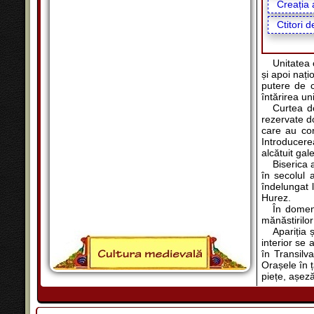
Creația a
Ctitori d
Unitatea 
și apoi nați
putere de c
întărirea un
Curtea do
rezervate do
care au con
Introducerea
alcătuit gale
Biserica a
în secolul 
îndelungat l
Hurez.
În domeni
mănăstirilor
Apariția 
interior se 
în Transilv
Orașele în ț
piețe, așeză