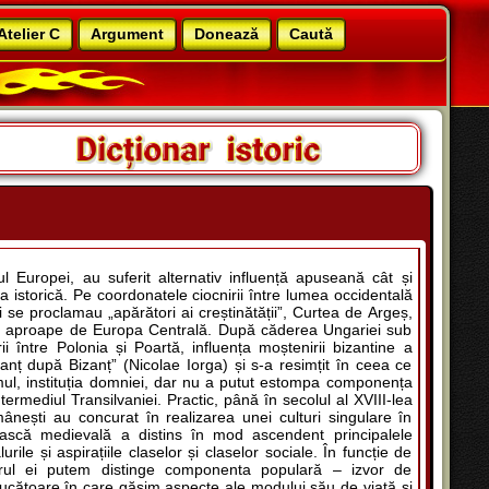
Atelier C
Argument
Donează
Caută
l Europei, au suferit alternativ influență apuseană cât și
a istorică. Pe coordonatele ciocnirii între lumea occidentală
 se proclamau „apărători ai creștinătății”, Curtea de Argeș,
ai aproape de Europa Centrală. După căderea Ungariei sub
i între Polonia și Poartă, influența moștenirii bizantine a
zanț după Bizanț” (Nicolae Iorga) și s-a resimțit în ceea ce
umul, instituția domniei, dar nu a putut estompa componența
termediul Transilvaniei. Practic, până în secolul al XVIII-lea
omânești au concurat în realizarea unei culturi singulare în
ască medievală a distins în mod ascendent principalele
urile și aspirațiile claselor și claselor sociale. În funcție de
drul ei putem distinge componenta populară – izvor de
ducătoare în care găsim aspecte ale modului său de viață și