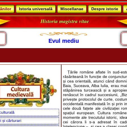
ânilor
Istoria universală
Miscellanae
Despre istorie
Historia magistra vitae
Evul mediu
Țările române aflate în sud-estu
răsăriteană în funcție de conjunctur
și cea orientală, atunci când domnii
Baia, Suceava, Alba Iulia, erau m
stăpânirea turcească și a apropieri
renăscut în cadrul succesiunii, „Bi
privește protocolul de curte, cost
occidentală manifestată în și prin in
cele două fațete ale civilizației r
culturală
spațiul european. Cultura române
momente ale trecutului istoric, ideal
 și cărturari
cei cărora li s-a adresat în ca
înțelepciune –, și cea a clasei con