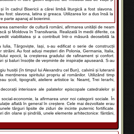
i în cadrul Bisericii a cărei limbă liturgică a fost slavona.
u fost: slavona, latina și greaca. Utilizarea lor a dus însă la
re parte apanaj al boierimii.
borarea oamenilor de cultură români, afirmarea unității de neam
că și Moldova în Transilvania. Realizată în medii diferite, ca
edit viabilitatea și a contribuit într-o măsură deosebită la
Iulia, Târgoviște, Iași, s-au edificat o serie de construcții
 străini. Au fost aduși meșteri din Polonia, Germania, Italia,
lului epocii, la creșterea gradului de rafinament și confort.
ri și baluri însoțite de veșminte de inspirație apuseană. S-au
u husiții (în timpul lui Alexandru cel Bun), calvinii și luteranii
a menținerea spiritului propriu al românilor. Utilizând timp
școli, tipografii, ateliere artistice la: Neamț, Trei Ierarhi,
 decorații interioare ale palatelor episcopale catedralelor și
ui social-economie, la afirmarea unor noi categorii sociale. În
pulație aflată în general în creștere. Cele mai dezvoltate erau
 târguri lipsite de ziduri de incinte puternic fortificate.
 din olane și șindrilă, unele elemente arhitectonice: fântâni,